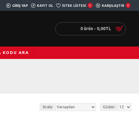
GIRIŞ YAP
KAYIT OL
İSTEK LISTESI
0
KARŞILAŞTIR
0
0 ürün - 0,00TL
A KODU ARA
Sırala:
Göster: