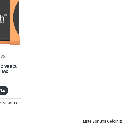
885
NG VE ECU
HAZI
L
KLE
Bize Sorun
Liste Sonuna Geldiniz.