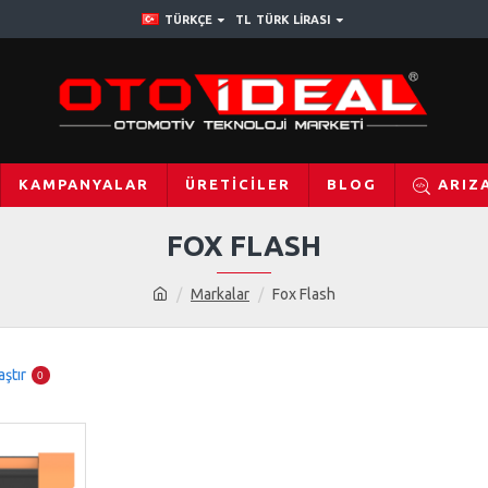
TÜRKÇE
TL
TÜRK LIRASI
KAMPANYALAR
ÜRETICILER
BLOG
ARIZ
FOX FLASH
Markalar
Fox Flash
aştır
0