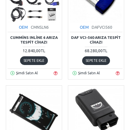
OEM
CMNSLN6
OEM
DAFVCI560
CUMMINS INLINE 6 ARIZA
DAF VCI-560 ARIZA TESPIT
TESPIT CIHAZI
CIHAZI
12.840,00TL
68.280,00TL
SEPETE EKLE
SEPETE EKLE
Şimdi Satın Al
Şimdi Satın Al