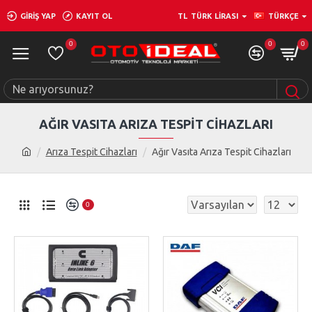
GIRIŞ YAP
KAYIT OL
TL
TÜRK LIRASI
TÜRKÇE
0
0
0
AĞIR VASITA ARIZA TESPIT CIHAZLARI
Arıza Tespit Cihazları
Ağır Vasıta Arıza Tespit Cihazları
0