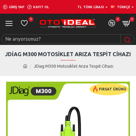
GIRIŞ YAP
KAYIT OL
TL
TÜRK LIRASI
TÜRKÇE
0
0
0
JDIAG M300 MOTOSIKLET ARIZA TESPIT CIHAZI
JDiag M300 Motosiklet Arıza Tespit Cihazı
FIRSAT ÜRÜNÜ