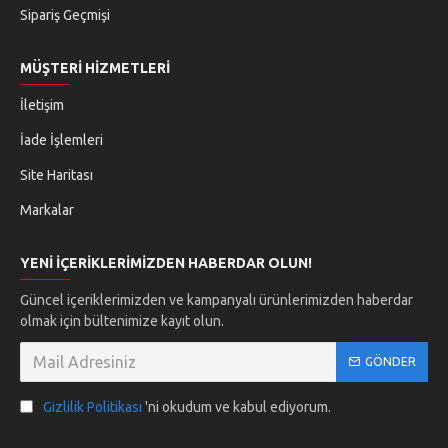
Sipariş Geçmişi
event_seat
battery_charging_full
KOLTUK KALIBRASYONU
YÜKSEK VOLTAJLI BATARYA
ALGILAMA
MÜŞTERI HIZMETLERI
İletişim
wb_sunny
power
SUNROOF BAŞLATMA
MOTOR GÜÇ DENGESI
İade İşlemleri
İZLEME
Site Haritası
language
filter_tilt_shift
Markalar
DIL DEĞIŞIMI
GAZ PARTIKÜL FILTRESI
(GPF) REJENERASYONU
YENI İÇERIKLERIMIZDEN HABERDAR OLUN!
Güncel içeriklerimizden ve kampanyalı ürünlerimizden haberdar
olmak için bültenimize kayıt olun.
GÖNDER
Gizlilik Politikası
'ni okudum ve kabul ediyorum.