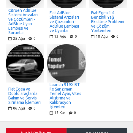
bluetooth
wifi
Citroen AdBlue
Fiat AdBlue
Fiat Egea 1.4
Kablosuz Bağlantı
Online Güncelleme
Sistemi Arızaları
Sistemi Arızaları
Benzinli Yağ
ve Çözümleri -
ve Çözümleri -
Eksiltme Problemi
AdBlue Uyarı
AdBlue Lambası
ve Çözüm
Lambası ve
ve Uyarılar
Yöntemleri
Sorunlar
13
Ağu
0
18
Ağu
0
25
Ağu
0
Launch 919X BT
Fiat Egea ve
ile Şanzıman
GELIŞMIŞ SERVIS İŞLEVLERI
Doblo araçlarda
Temel Ayar, Vites
Bakım ve Servis
Alıştırma ve
Sıfırlama İşlemleri
Kalibrasyon
Launch CRP 919X BT, araç bakımında ihtiyaç
İşlemleri
06
Ağu
0
duyabileceğiniz 30'dan fazla ileri düzey servis işlevini
17
Kas
0
gerçekleştirebilmektedir: