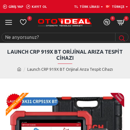
GIRIŞ YAP
KAYIT OL
TL
TÜRK LIRASI
TÜRKÇE
0
0
0
LAUNCH CRP 919X BT ORIJINAL ARIZA TESPIT
CIHAZI
Launch CRP 919X BT Orijinal Arıza Tespit Cihazı
OTOIDEAL ÖNERIYOR