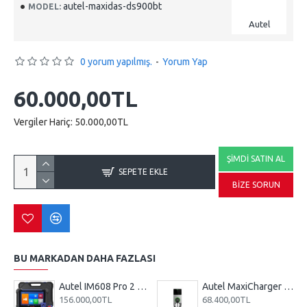
autel-maxidas-ds900bt
MODEL:
Autel
0 yorum yapılmış.
-
Yorum Yap
60.000,00TL
Vergiler Hariç: 50.000,00TL
ŞIMDI SATIN AL
SEPETE EKLE
BIZE SORUN
BU MARKADAN DAHA FAZLASI
Autel IM608 Pro 2 Anahtar Programlama Cihazı, Full Set
Autel MaxiCharger AC Wallbox 22kw Elektrikli Araç Şarj İstasyonu (AB AC W22-C5-4G-L-M-DG)
156.000,00TL
68.400,00TL