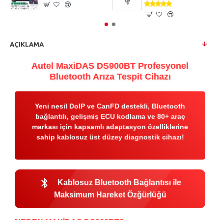
AÇIKLAMA
Autel MaxiDAS DS900BT Profesyonel
Bluetooth Arıza Tespit Cihazı
Yeni nesil DoIP ve CanFD destekli, Bluetooth
bağlantılı, gelişmiş ECU kodlama ve 80+ araç
markası için kapsamlı adaptasyon özelliklerine
sahip kablosuz üst düzey diagnostik cihazı!
bluetooth
Kablosuz Bluetooth Bağlantısı ile
Maksimum Hareket Özğürlüğü