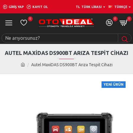
GIRIŞ YAP
KAYIT OL
TL
TÜRK LIRASI
TÜRKÇE
0
0
0
AUTEL MAXIDAS DS900BT ARIZA TESPIT CIHAZI
Autel MaxiDAS DS900BT Arıza Tespit Cihazı
YENI ÜRÜN