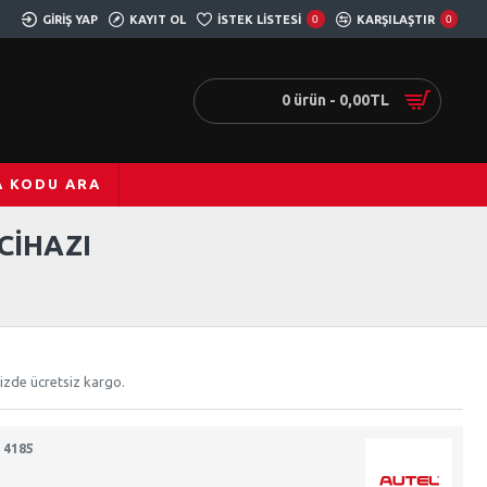
GIRIŞ YAP
KAYIT OL
İSTEK LISTESI
0
KARŞILAŞTIR
0
0 ürün - 0,00TL
A KODU ARA
CIHAZI
nizde ücretsiz kargo.
 4185