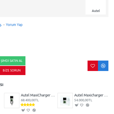
Autel
ş.
-
Yorum Yap
ŞIMDI SATIN AL
BIZE SORUN
SI
Autel MaxiCharger AC Wallbox 22kw Elektrikli Araç Şarj İstasyonu (AB AC W22-C5-4G-L-M-DG)
Autel Maxicharger AC Wallbox 22kw Elektrikli Araç Şarj İstasyonu (Soketli)
68.400,00TL
54.000,00TL