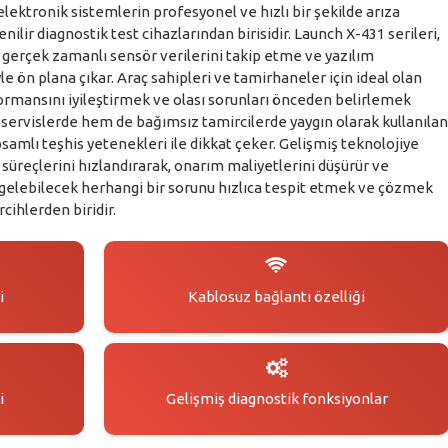
 elektronik sistemlerin profesyonel ve hızlı bir şekilde arıza
ilir diagnostik test cihazlarından birisidir. Launch X-431 serileri,
, gerçek zamanlı sensör verilerini takip etme ve yazılım
e ön plana çıkar. Araç sahipleri ve tamirhaneler için ideal olan
ormansını iyileştirmek ve olası sorunları önceden belirlemek
i servislerde hem de bağımsız tamircilerde yaygın olarak kullanılan
psamlı teşhis yetenekleri ile dikkat çeker. Gelişmiş teknolojiye
s süreçlerini hızlandırarak, onarım maliyetlerini düşürür ve
a gelebilecek herhangi bir sorunu hızlıca tespit etmek ve çözmek
rcihlerden biridir.
i
Kablosuz bağlantı özelliği
i
Gelişmiş diagnostik fonksiyonlar