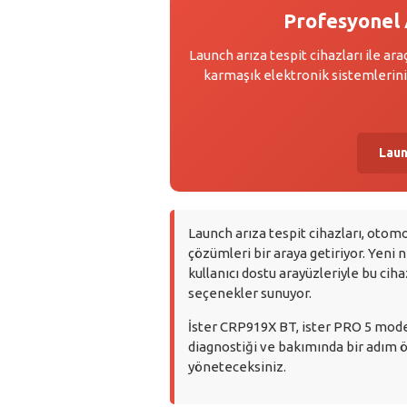
Profesyonel A
Launch arıza tespit cihazları ile a
karmaşık elektronik sistemlerini 
Laun
Launch arıza tespit cihazları, otomo
çözümleri bir araya getiriyor. Yeni 
kullanıcı dostu arayüzleriyle bu cih
seçenekler sunuyor.
İster CRP919X BT, ister PRO 5 modeli
diagnostiği ve bakımında bir adım ö
yöneteceksiniz.