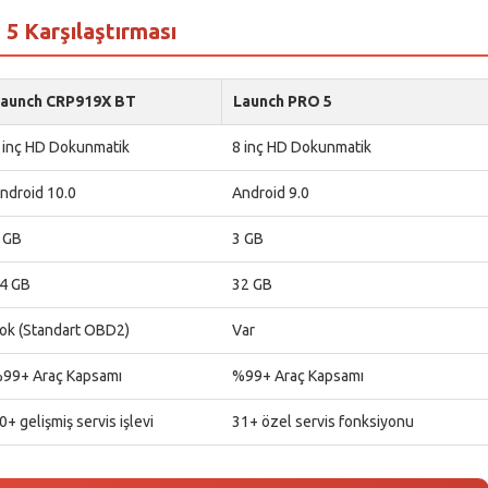
5 Karşılaştırması
aunch CRP919X BT
Launch PRO 5
 inç HD Dokunmatik
8 inç HD Dokunmatik
ndroid 10.0
Android 9.0
 GB
3 GB
4 GB
32 GB
ok (Standart OBD2)
Var
99+ Araç Kapsamı
%99+ Araç Kapsamı
0+ gelişmiş servis işlevi
31+ özel servis fonksiyonu