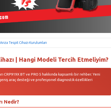
Arıza Tespit Cihazı Kurulumları
ihazı | Hangi Modeli Tercih Etmeliyim?
zları CRP919X BT ve PRO 5 hakkında kapsamlı bir rehber. Yeni
geniş araç desteği ve profesyonel diagnostik özellikleri
rı Nedir?