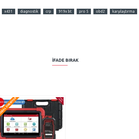
x431
diagnostik
crp
919x bt
pro 5
obd2
karşılaştırma
İFADE BIRAK
DEAL ÖNERIYOR