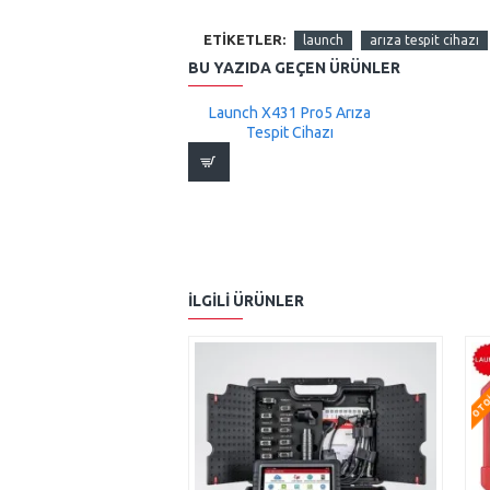
ETIKETLER:
launch
arıza tespit cihazı
BU YAZIDA GEÇEN ÜRÜNLER
Launch X431 Pro5 Arıza
Tespit Cihazı
İLGILI ÜRÜNLER
OTOI