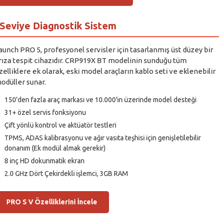
Seviye Diagnostik Sistem
aunch PRO 5, profesyonel servisler için tasarlanmış üst düzey bir
rıza tespit cihazıdır. CRP919X BT modelinin sunduğu tüm
zelliklere ek olarak, eski model araçların kablo seti ve eklenebilir
odüller sunar.
150'den fazla araç markası ve 10.000'in üzerinde model desteği
31+ özel servis fonksiyonu
Çift yönlü kontrol ve aktüatör testleri
TPMS, ADAS kalibrasyonu ve ağır vasıta teşhisi için genişletilebilir
donanım (Ek modül almak gerekir)
8 inç HD dokunmatik ekran
2.0 GHz Dört Çekirdekli işlemci, 3GB RAM
PRO S V Özelliklerini İncele