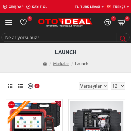
GIRIŞ YAP
KAYIT OL
TL
TÜRK LIRASI
TÜRKÇE
0
0
0
LAUNCH
Markalar
Launch
0
OTOIDEAL ÖNERIYOR