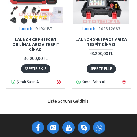
Launch
919X-BT
Launch
202312683
LAUNCH CRP 919X BT
LAUNCH X431 PRO5 ARIZA
ORIJINAL ARIZA TESPIT
TESPIT CIHAZI
CIHAZI
43.200,00TL
30.000,00TL
SEPETE EKLE
SEPETE EKLE
Şimdi Satın Al
Şimdi Satın Al
Liste Sonuna Geldiniz.