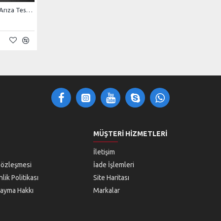
Renault Clip 234 Versiyon Arıza Tespit Yazılımı | Türkçe
ablosuz bağlantı
MÜŞTERI HIZMETLERI
İletişim
Sözleşmesi
İade İşlemleri
lik Politikası
Site Haritası
arma anahtarı
 Cayma Hakkı
Markalar