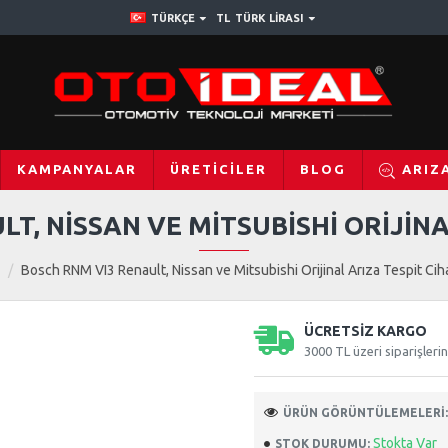
TÜRKÇE
TL
TÜRK LIRASI
KAMPANYALAR
ÜRETICILER
BLOG
ARIZ
T, NISSAN VE MITSUBISHI ORIJINA
Bosch RNM VI3 Renault, Nissan ve Mitsubishi Orijinal Arıza Tespit Cih
ÜCRETSIZ KARGO
3000 TL üzeri siparişleri
ÜRÜN GÖRÜNTÜLEMELERI:
Stokta Var
STOK DURUMU: