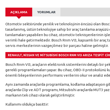
AÇIKLAMA
YORUMLAR
Otomotiv sektöründe yenilik ve teknolojinin öncüsü olan Bosch,
tasarlanmış, üstün teknolojiye sahip bir araç tanılama arayüzü
tanılamaları yapabilen bu cihaz, otomotiv teknisyenlerinin işle
verimli hale getirmektedir. Bosch Rnm VI3, kapsamlı bir araç 
servis merkezlerinin vazgeçilmez bir parçası haline gelmiştir.
RENAULT, NISSAN VE MITSUBISHI BOSCH RNM VI3 ARIZA TESPIT CIH
Bosch Rnm VI3, araçların elektronik sistemlerini detaylı bir şeki
gerekli programlamaları yapar. Bu cihaz, OBD-II protokolünü ku
önemli bileşenlerinin performans verilerini okur ve analiz ede
Aynı zamanda araçlarda programlama, kodlama adaptasyon gib
araçlarda Clip ve ADT programı, Mitsubishi araçlarda MUT3 yazıl
markanın tek cihazı olarak geliştirilmiştir.
Kullanımı oldukça basittir: