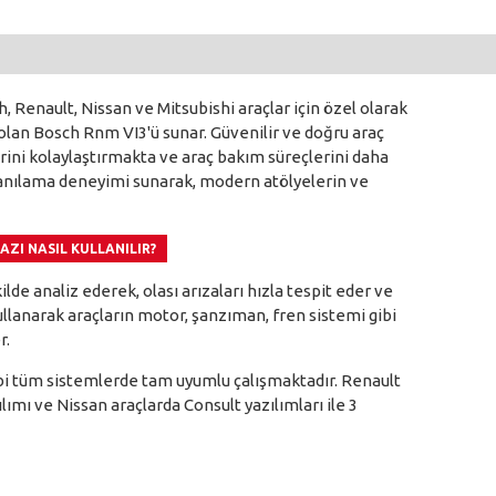
 Renault, Nissan ve Mitsubishi araçlar için özel olarak
 olan Bosch Rnm VI3'ü sunar. Güvenilir ve doğru araç
rini kolaylaştırmakta ve araç bakım süreçlerini daha
tanılama deneyimi sunarak, modern atölyelerin ve
AZI NASIL KULLANILIR?
lde analiz ederek, olası arızaları hızla tespit eder ve
llanarak araçların motor, şanzıman, fren sistemi gibi
r.
i tüm sistemlerde tam uyumlu çalışmaktadır. Renault
ımı ve Nissan araçlarda Consult yazılımları ile 3