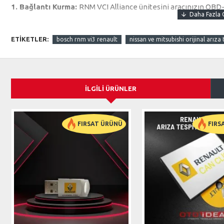
1. Bağlantı Kurma:
RNM VCI Alliance ünitesini aracınızın OBD-I
2. Yazılımı Yükleme:
Bilgisayarınıza USB üzerinden VCI Yönetici
ETIKETLER:
bosch rnm vi3 renault
nissan ve mitsubishi orijinal arıza 
3. Araç Tanılama:
Yazılımı başlatın ve araçtan veri toplamaya b
verileri ve sistem durumunu görüntüler.
4. Sonuçları Analiz Etme:
Yazılım, sorunları belirleme ve çöz
İLGILI ÜRÜNLER
NEDEN BOSCH RNM VI3?
Bosch Rnm VI3, otomotiv tanılama teknolojisinde güvenilirliği ve
Mitsubishi gibi markaların özel sistemlerine uyumlu olacak şek
FIRSAT ÜRÜNÜ
FIRS
benzerlerinden ayırır. Her teknisyenin araç bakım ve onarım 
Rnm VI3, zaman ve maliyet tasarrufu sağlayarak işletmeler için 
Ürün İçeriği ve Teknik Özellikler
Kutu İçeriği:
1 adet RNM VCI Alliance Ünitesi
2 adet Wi-Fi Dongle USB
1 adet 3 metre uzunluğunda Rugged USB Kablo