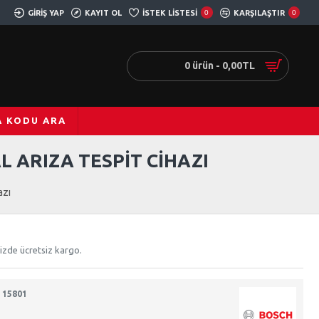
GIRIŞ YAP
KAYIT OL
İSTEK LISTESI
0
KARŞILAŞTIR
0
0 ürün - 0,00TL
A KODU ARA
L ARIZA TESPIT CIHAZI
azı
nizde ücretsiz kargo.
 15801