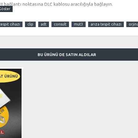
I bağlantı noktasına DLC kablosu aracılığıyla bağlayın.
 yazılımını yükleyin ve cihazı bilgisayarınıza bağlayın.
tespit cihazı
clip
adt
consult
mut3
arıza tespit cihazı
orjin
aşlayın. Yazılım, arıza teşhis kodlarını (DTC), canlı
üm önerileri sunma konusunda size rehberlik eder.
BU ÜRÜNÜ DE SATIN ALDILAR
 yenilikçiliği ile öne çıkar. Renault, Nissan ve
ilde tasarlanmış olması, bu cihazı sektördeki
AT ÜRÜNÜ
süreçlerini optimize etmesine olanak tanıyan Bosch
değerli bir yatırımdır.