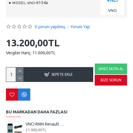
vnci-6154a
MODEL:
VNCI
0 yorum yapılmış.
-
Yorum Yap
13.200,00TL
Vergiler Hariç: 11.000,00TL
ŞIMDI SATIN AL
SEPETE EKLE
BIZE SORUN
BU MARKADAN DAHA FAZLASI
VNCI RNM Renault Arıza Tespit Cihazı | ADT Online & CLIP Yazılım Desteği
21.000,00TL