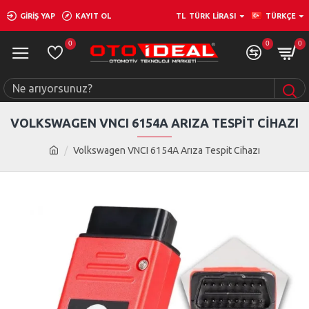
GIRIŞ YAP
KAYIT OL
TL
TÜRK LIRASI
TÜRKÇE
0
0
0
VOLKSWAGEN VNCI 6154A ARIZA TESPIT CIHAZI
Volkswagen VNCI 6154A Arıza Tespit Cihazı