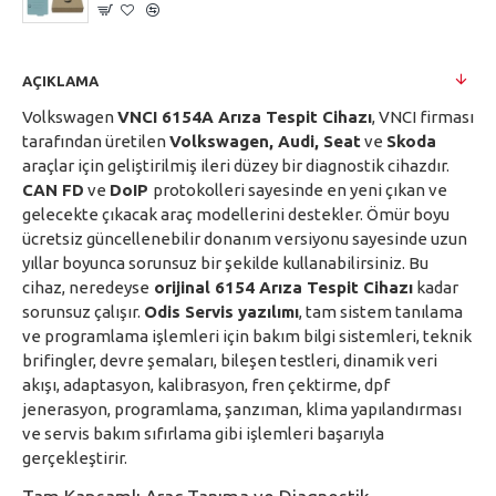
AÇIKLAMA
Volkswagen
VNCI 6154A Arıza Tespit Cihazı
, VNCI firması
tarafından üretilen
Volkswagen, Audi, Seat
ve
Skoda
araçlar için geliştirilmiş ileri düzey bir diagnostik cihazdır.
CAN FD
ve
DoIP
protokolleri sayesinde en yeni çıkan ve
gelecekte çıkacak araç modellerini destekler. Ömür boyu
ücretsiz güncellenebilir donanım versiyonu sayesinde uzun
yıllar boyunca sorunsuz bir şekilde kullanabilirsiniz. Bu
cihaz, neredeyse
orijinal 6154 Arıza Tespit Cihazı
kadar
sorunsuz çalışır.
Odis Servis yazılımı
, tam sistem tanılama
ve programlama işlemleri için bakım bilgi sistemleri, teknik
brifingler, devre şemaları, bileşen testleri, dinamik veri
akışı, adaptasyon, kalibrasyon, fren çektirme, dpf
jenerasyon, programlama, şanzıman, klima yapılandırması
ve servis bakım sıfırlama gibi işlemleri başarıyla
gerçekleştirir.