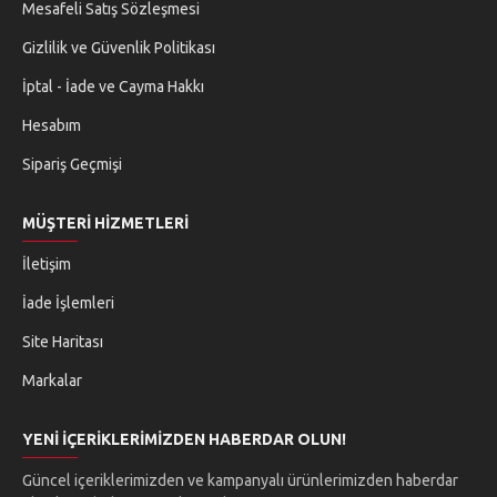
Mesafeli Satış Sözleşmesi
Hava Yastığı Modül Testi: Hava yastığı sisteminin işleyişini
test eder.
Gizlilik ve Güvenlik Politikası
Şanzıman Testleri: Vites kutusu (şanzıman) ile ilgili çeşitli
İptal - İade ve Cayma Hakkı
testleri gerçekleştirir.
Hesabım
Gaz Kelebeği Adaptasyonu: Gaz kelebeği adaptasyonu ve
hassaslık testlerini yapar.
Sipariş Geçmişi
Yakıt Pompası Testi: Benzin ve mazot pompalarını test eder.
MÜŞTERI HIZMETLERI
ABS, ESP ve TCS Testleri: ABS (Antilock Brake System), ESP
(Electronic Stability Program) ve TCS (Traction Control)
İletişim
sistemlerini test eder.
İade İşlemleri
Motor Testleri: Hem dizel hem de benzinli motorlar için
kapsamlı testler sunar.
Site Haritası
Cruise Kontrol Testi: Cruise kontrol sistemini test eder ve
Markalar
ayarlarını kontrol eder.
Instrument Paketi Güvenlik Sistemi: Instrument paketi
YENI İÇERIKLERIMIZDEN HABERDAR OLUN!
güvenlik sistemlerini test eder.
Güncel içeriklerimizden ve kampanyalı ürünlerimizden haberdar
Elektrik Modülü Testleri: Genel elektrik modülü testi, gövde