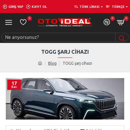
GIRIŞ YAP
KAYIT OL
TL
TÜRK LIRASI
TÜRKÇE
0
0
0
TOGG ŞARJ CIHAZI
Blog
TOGG şarj cihazı
17
Kas