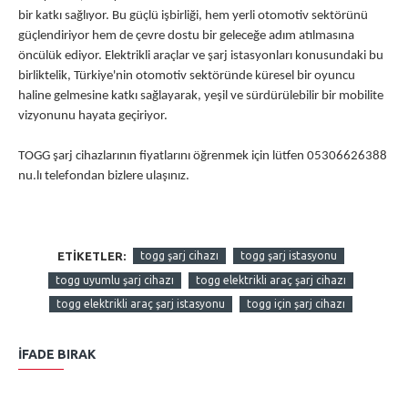
bir katkı sağlıyor. Bu güçlü işbirliği, hem yerli otomotiv sektörünü
güçlendiriyor hem de çevre dostu bir geleceğe adım atılmasına
öncülük ediyor. Elektrikli araçlar ve şarj istasyonları konusundaki bu
birliktelik, Türkiye'nin otomotiv sektöründe küresel bir oyuncu
haline gelmesine katkı sağlayarak, yeşil ve sürdürülebilir bir mobilite
vizyonunu hayata geçiriyor.
TOGG şarj cihazlarının fiyatlarını öğrenmek için lütfen 05306626388
nu.lı telefondan bizlere ulaşınız.
ETIKETLER:
togg şarj cihazı
togg şarj istasyonu
togg uyumlu şarj cihazı
togg elektrikli araç şarj cihazı
togg elektrikli araç şarj istasyonu
togg için şarj cihazı
İFADE BIRAK