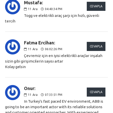
Mustafa:
CEVAPLA
11
Ara
04:40:34 PM
Togg ve elektrikli araç şarjı için hızlı, güvenli
tercih
Fatma Ercihan:
CEVAPLA
11
Ara
06:02:26 PM
Çevremiz için en iyisi elektrikli araçlar inşalah
sizin gibi girişimcilerin sayısı artar
Kolay gelsin
Onur:
CEVAPLA
11
Ara
07:33:51 PM
In Turkey's fast paced EV environment, ABB is
going to be an important actor with its reliable solutions
and customer oriented approaches. With experienced