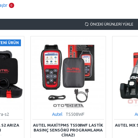
aştır
0
ÖNCEKI ÜRÜNLERI YÜKLE
YENI ÜRÜN
ra-s2
Autel
TS508WF
A
 S2 ARIZA
AUTEL MAXITPMS TS508WF LASTIK
AUTEL MX 
I
BASINÇ SENSÖRÜ PROGRAMLAMA
CIHAZI