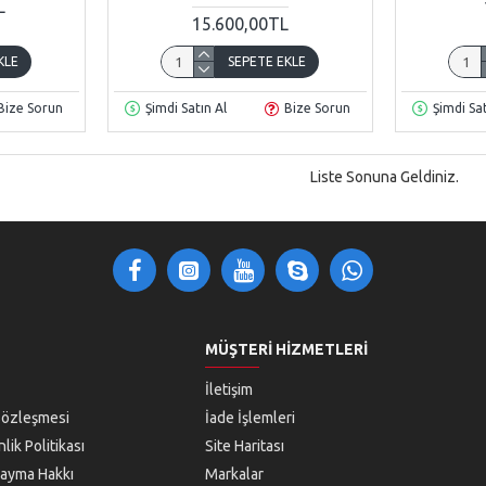
L
15.600,00TL
KLE
SEPETE EKLE
Bize Sorun
Şimdi Satın Al
Bize Sorun
Şimdi Sat
Liste Sonuna Geldiniz.
MÜŞTERI HIZMETLERI
İletişim
Sözleşmesi
İade İşlemleri
lik Politikası
Site Haritası
 Cayma Hakkı
Markalar