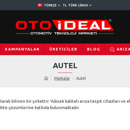
TÜRKÇE
TL
TÜRK LIRASI
KAMPANYALAR
ÜRETICILER
BLOG
ARIZ
AUTEL
Markalar
Autel
k bilinen bir şirkettir. Yüksek kaliteli arıza tespit cihazları ve e
ilite çözümlerine katkıda bulunmaktadır.