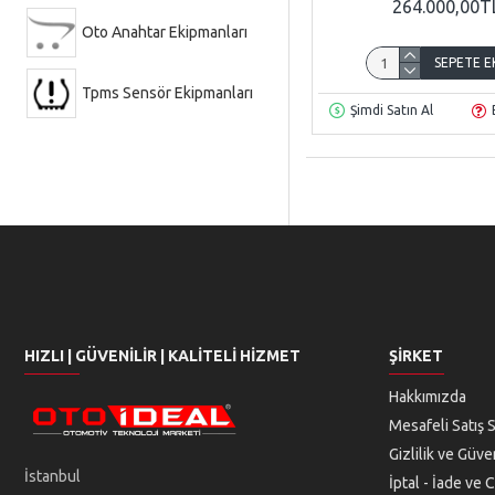
264.000,00T
Oto Anahtar Ekipmanları
SEPETE E
Tpms Sensör Ekipmanları
Şimdi Satın Al
HIZLI | GÜVENILIR | KALITELI HIZMET
ŞIRKET
Hakkımızda
Mesafeli Satış 
Gizlilik ve Güven
İstanbul
İptal - İade ve