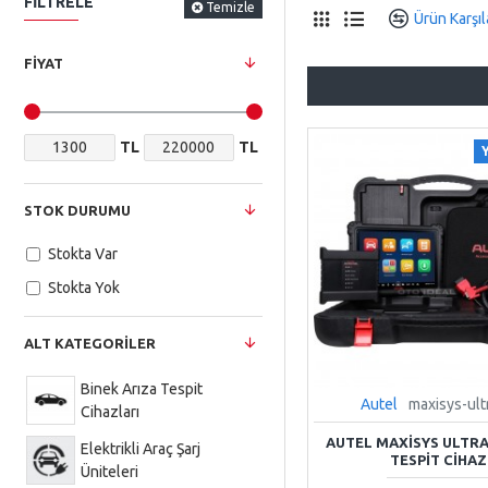
FILTRELE
Temizle
Ürün Karşıl
FIYAT
TL
TL
STOK DURUMU
Stokta Var
Stokta Yok
ALT KATEGORILER
Binek Arıza Tespit
Autel
maxisys-ult
Cihazları
AUTEL MAXISYS ULTRA
Elektrikli Araç Şarj
TESPIT CIHAZ
Üniteleri