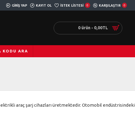
GIRIŞ YAP
KAYIT OL
İSTEK LISTESI
0
KARŞILAŞTIR
0
0 ürün - 0,00TL
A KODU ARA
lektrikli araç şarj cihazları üretmektedir. Otomobil endüstrisindeki